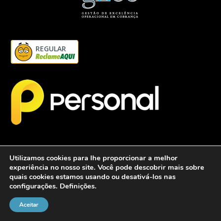
REGULAR
Utilizamos cookies para lhe proporcionar a melhor
experiência no nosso site. Você pode descobrir mais sobre
quais cookies estamos usando ou desativá-los nas
configurações.
Definições
.
2026 - Personalcob - CNPJ: 12.837.042/0001-60- Todos direitos
reservados.
Aceitar