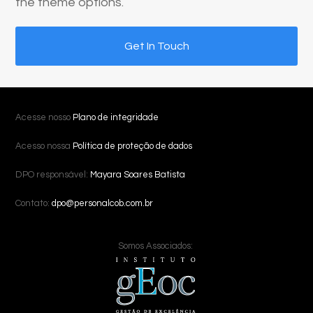
the theme options.
Get In Touch
Acesse nosso
Plano de integridade
Acesso nossa
Política de proteção de dados
DPO responsável:
Mayara Soares Batista
Contato:
dpo@personalcob.com.br
Somos Associados: