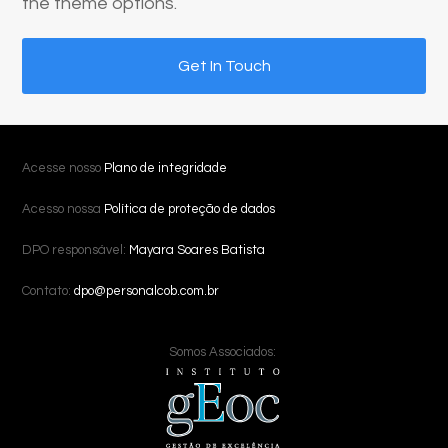
the theme options.
Get In Touch
Acesse nosso
Plano de integridade
Acesso nossa
Política de proteção de dados
DPO responsável:
Mayara Soares Batista
Contato:
dpo@personalcob.com.br
Somos Associados: