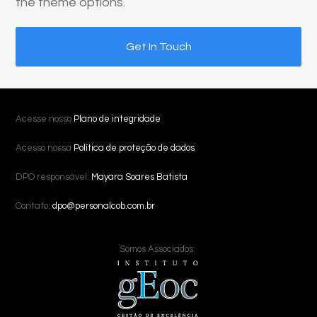
the theme options.
Get In Touch
Acesse nosso
Plano de integridade
Acesso nossa
Política de proteção de dados
DPO responsável:
Mayara Soares Batista
Contato:
dpo@personalcob.com.br
Somos Associados: