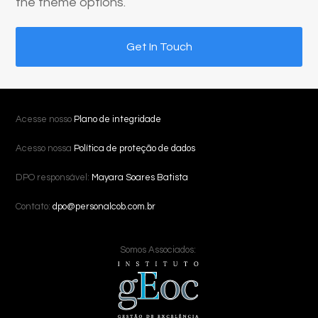
the theme options.
Get In Touch
Acesse nosso
Plano de integridade
Acesso nossa
Política de proteção de dados
DPO responsável:
Mayara Soares Batista
Contato:
dpo@personalcob.com.br
Somos Associados: