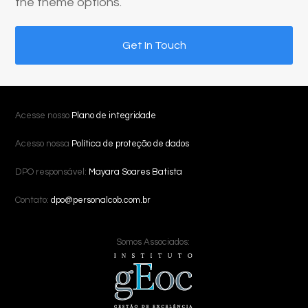
the theme options.
Get In Touch
Acesse nosso
Plano de integridade
Acesso nossa
Política de proteção de dados
DPO responsável:
Mayara Soares Batista
Contato:
dpo@personalcob.com.br
Somos Associados: