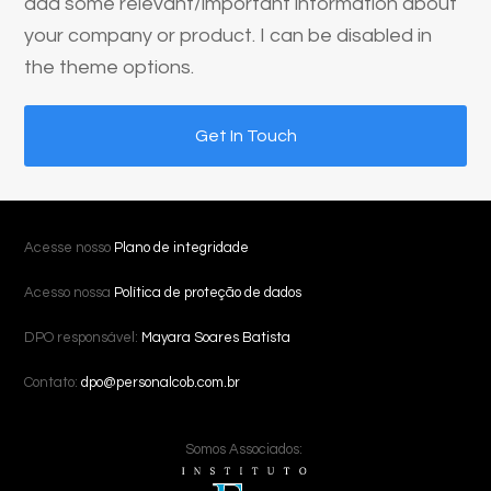
add some relevant/important information about
your company or product. I can be disabled in
the theme options.
Get In Touch
Acesse nosso
Plano de integridade
Acesso nossa
Política de proteção de dados
DPO responsável:
Mayara Soares Batista
Contato:
dpo@personalcob.com.br
Somos Associados: