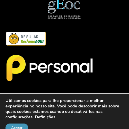
REGULAR
Utilizamos cookies para lhe proporcionar a melhor
experiência no nosso site. Você pode descobrir mais sobre
quais cookies estamos usando ou desativá-los nas
configurações.
Definições
.
2026 - Personalcob - CNPJ: 12.837.042/0001-60- Todos direitos
reservados.
Aceitar