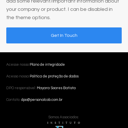
add some relevant/important information about
your company or product. I can be disabled in
the theme options.
Get In Touch
Acesse nosso
Plano de integridade
Acesso nossa
Política de proteção de dados
DPO responsável:
Mayara Soares Batista
Contato:
dpo@personalcob.com.br
Somos Associados: