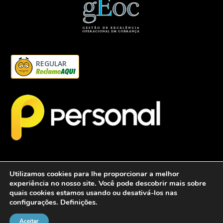
REGULAR
Utilizamos cookies para lhe proporcionar a melhor
experiência no nosso site. Você pode descobrir mais sobre
quais cookies estamos usando ou desativá-los nas
configurações.
Definições
.
2026 - Personalcob - CNPJ: 12.837.042/0001-60- Todos direitos
reservados.
Aceitar