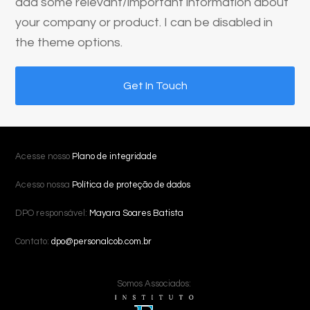
add some relevant/important information about
your company or product. I can be disabled in
the theme options.
Get In Touch
Acesse nosso
Plano de integridade
Acesso nossa
Política de proteção de dados
DPO responsável:
Mayara Soares Batista
Contato:
dpo@personalcob.com.br
Somos Associados: