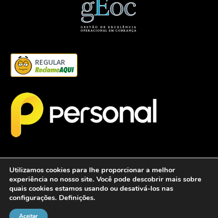
REGULAR
Utilizamos cookies para lhe proporcionar a melhor
experiência no nosso site. Você pode descobrir mais sobre
quais cookies estamos usando ou desativá-los nas
configurações.
Definições
.
2026 - Personalcob - CNPJ: 12.837.042/0001-60- Todos direitos
reservados.
Aceitar