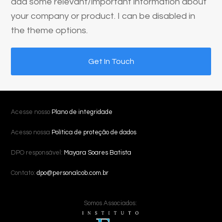
add some relevant/important information about
your company or product. I can be disabled in
the theme options.
Get In Touch
Acesse nosso
Plano de integridade
Acesso nossa
Política de proteção de dados
DPO responsável:
Mayara Soares Batista
Contato:
dpo@personalcob.com.br
Somos Associados: