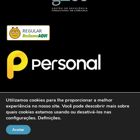
REGULAR
Utilizamos cookies para lhe proporcionar a melhor
experiência no nosso site. Você pode descobrir mais sobre
quais cookies estamos usando ou desativá-los nas
configurações.
Definições
.
2026 - Personalcob - CNPJ: 12.837.042/0001-60- Todos direitos
reservados.
Aceitar