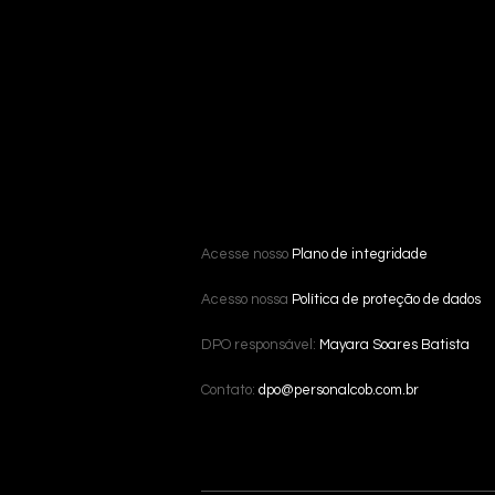
Acesse nosso
Plano de integridade
Acesso nossa
Política de proteção de dados
DPO responsável:
Mayara Soares Batista
Contato:
dpo@personalcob.com.br