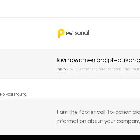
lovingwomen.org pt+casar-c
Início
»
lovingwomen.org pt+casar-com-uma-mulher
No Posts found.
I am the footer call-to-action 
information about your company 