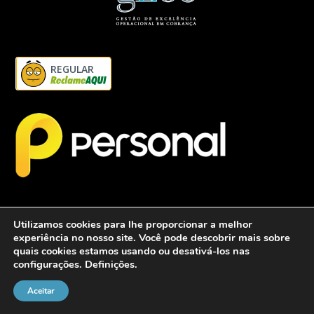
REGULAR
Utilizamos cookies para lhe proporcionar a melhor
experiência no nosso site. Você pode descobrir mais sobre
quais cookies estamos usando ou desativá-los nas
configurações.
Definições
.
2026 - Personalcob - CNPJ: 12.837.042/0001-60- Todos direitos
reservados.
Aceitar