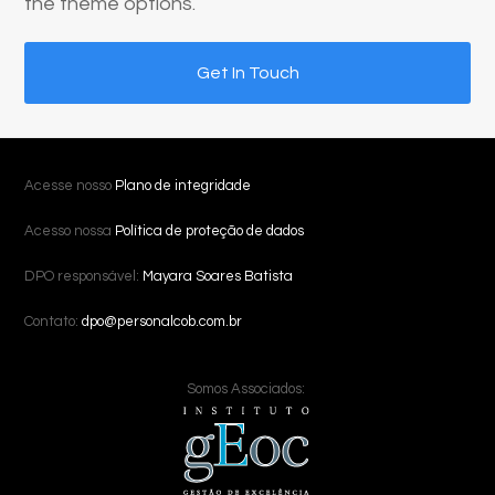
the theme options.
Get In Touch
Acesse nosso
Plano de integridade
Acesso nossa
Política de proteção de dados
DPO responsável:
Mayara Soares Batista
Contato:
dpo@personalcob.com.br
Somos Associados: