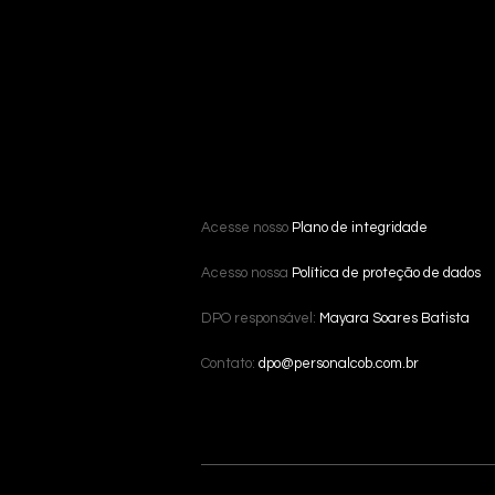
Acesse nosso
Plano de integridade
Acesso nossa
Política de proteção de dados
DPO responsável:
Mayara Soares Batista
Contato:
dpo@personalcob.com.br