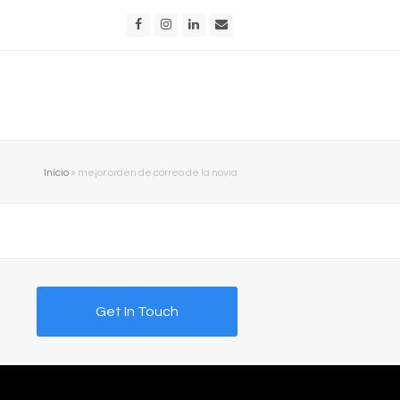
Facebook
Instagram
LinkedIn
Email
Início
»
mejor orden de correo de la novia
Get In Touch