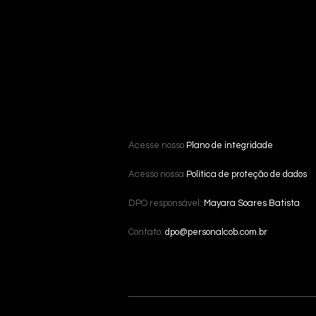
Acesse nosso
Plano de integridade
Acesso nossa
Política de proteção de dados
DPO responsável:
Mayara Soares Batista
Contato:
dpo@personalcob.com.br