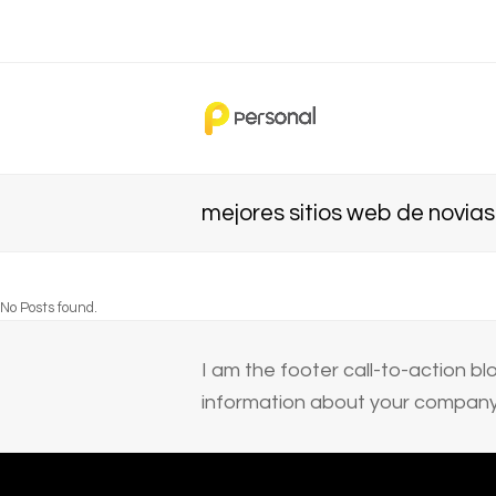
mejores sitios web de novias
No Posts found.
I am the footer call-to-action 
information about your company 