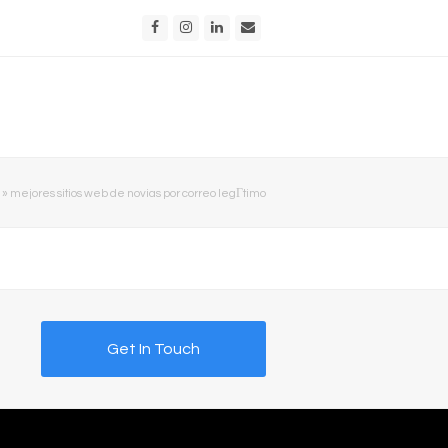
Facebook
Instagram
LinkedIn
Email
»
mejores sitios web de novias por correo legГ­timo
Get In Touch