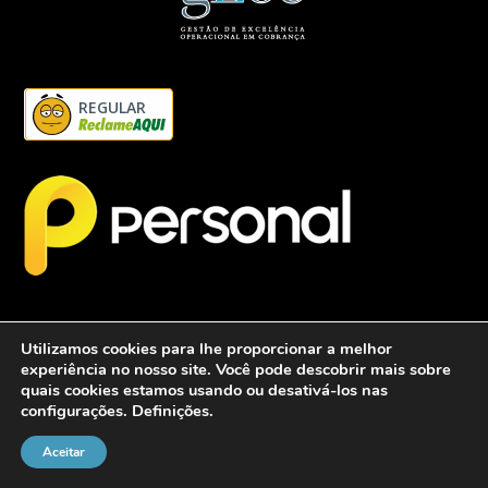
REGULAR
Utilizamos cookies para lhe proporcionar a melhor
experiência no nosso site. Você pode descobrir mais sobre
quais cookies estamos usando ou desativá-los nas
configurações.
Definições
.
2026 - Personalcob - CNPJ: 12.837.042/0001-60- Todos direitos
reservados.
Aceitar