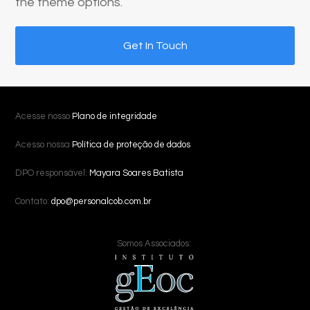
the theme options.
Get In Touch
Acesse nosso
Plano de integridade
Acesso nossa
Política de proteção de dados
DPO responsável:
Mayara Soares Batista
Contato:
dpo@personalcob.com.br
Somos Associados: