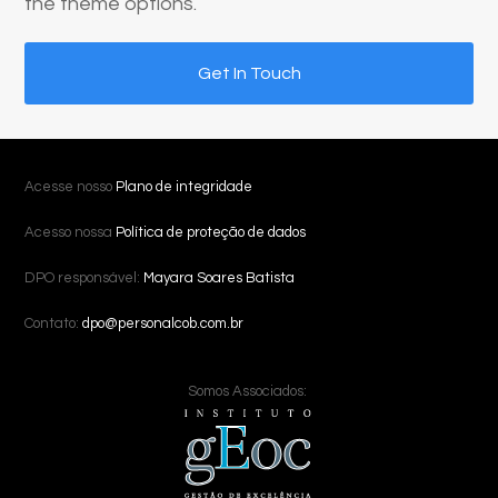
the theme options.
Get In Touch
Acesse nosso
Plano de integridade
Acesso nossa
Política de proteção de dados
DPO responsável:
Mayara Soares Batista
Contato:
dpo@personalcob.com.br
Somos Associados: