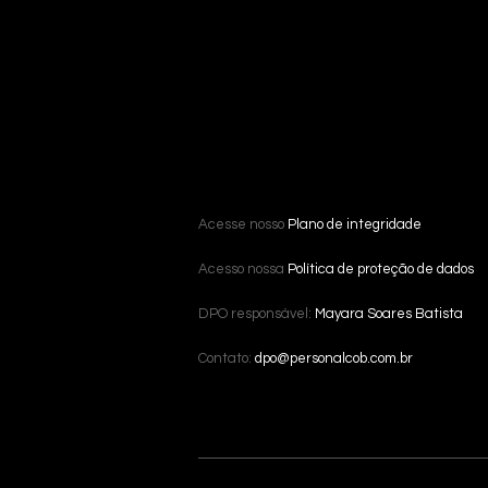
Acesse nosso
Plano de integridade
Acesso nossa
Política de proteção de dados
DPO responsável:
Mayara Soares Batista
Contato:
dpo@personalcob.com.br