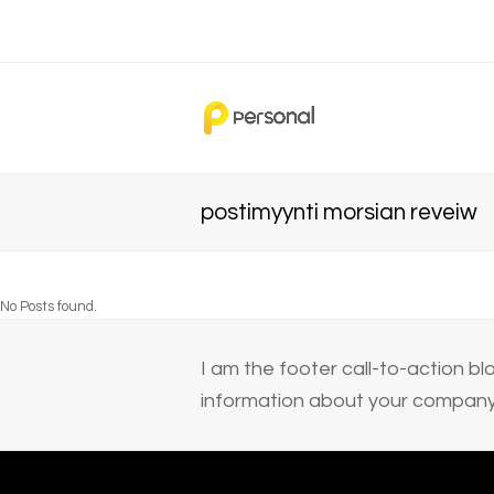
postimyynti morsian reveiw
No Posts found.
I am the footer call-to-action 
information about your company 