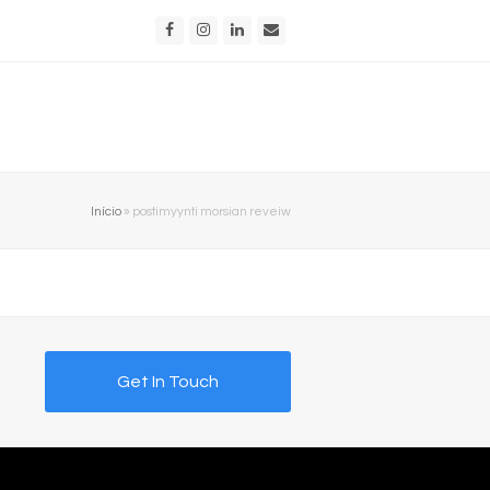
Facebook
Instagram
LinkedIn
Email
Início
»
postimyynti morsian reveiw
Get In Touch