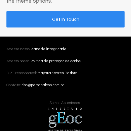
the theme options.
Get In Touch
Acesse nosso
Plano de integridade
Acesso nossa
Política de proteção de dados
DPO responsável:
Mayara Soares Batista
Contato:
dpo@personalcob.com.br
Somos Associados: