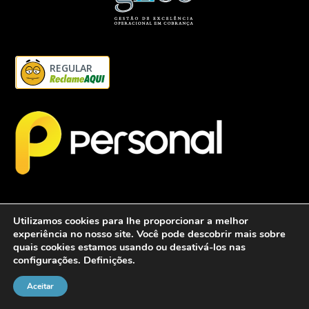
REGULAR
Utilizamos cookies para lhe proporcionar a melhor
experiência no nosso site. Você pode descobrir mais sobre
quais cookies estamos usando ou desativá-los nas
configurações.
Definições
.
2026 - Personalcob - CNPJ: 12.837.042/0001-60- Todos direitos
reservados.
Aceitar