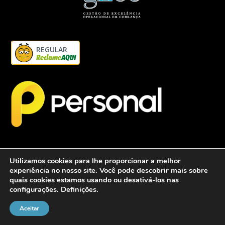
REGULAR
Utilizamos cookies para lhe proporcionar a melhor
experiência no nosso site. Você pode descobrir mais sobre
quais cookies estamos usando ou desativá-los nas
configurações.
Definições
.
2026 - Personalcob - CNPJ: 12.837.042/0001-60- Todos direitos
reservados.
Aceitar