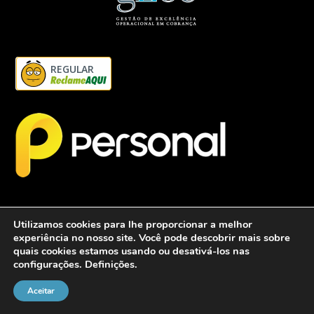
REGULAR
Utilizamos cookies para lhe proporcionar a melhor
experiência no nosso site. Você pode descobrir mais sobre
quais cookies estamos usando ou desativá-los nas
configurações.
Definições
.
2026 - Personalcob - CNPJ: 12.837.042/0001-60- Todos direitos
reservados.
Aceitar