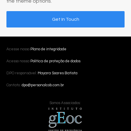
the theme options.
Get In Touch
Acesse nosso
Plano de integridade
Acesso nossa
Política de proteção de dados
DPO responsável:
Mayara Soares Batista
Contato:
dpo@personalcob.com.br
Somos Associados: