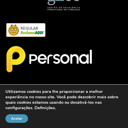
REGULAR
Utilizamos cookies para lhe proporcionar a melhor
experiência no nosso site. Você pode descobrir mais sobre
quais cookies estamos usando ou desativá-los nas
configurações.
Definições
.
2026 - Personalcob - CNPJ: 12.837.042/0001-60- Todos direitos
reservados.
Aceitar