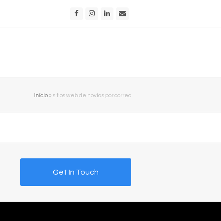
Facebook
Instagram
LinkedIn
Email
Início
»
sitios web de novias por correo
Get In Touch