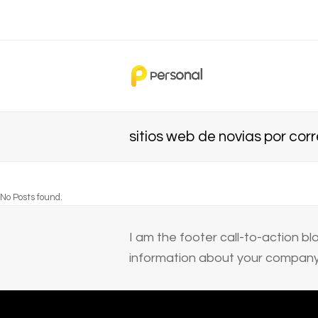
sitios web de novias por cor
No Posts found.
I am the footer call-to-action 
information about your company 