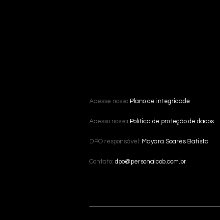
Acesse nosso
Plano de integridade
Acesso nossa
Política de proteção de dados
DPO responsável:
Mayara Soares Batista
Contato:
dpo@personalcob.com.br