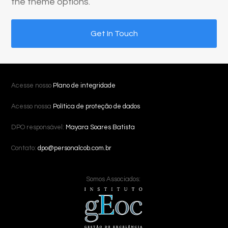
the theme options.
Get In Touch
Acesse nosso
Plano de integridade
Acesso nossa
Política de proteção de dados
DPO responsável:
Mayara Soares Batista
Contato:
dpo@personalcob.com.br
Somos Associados: