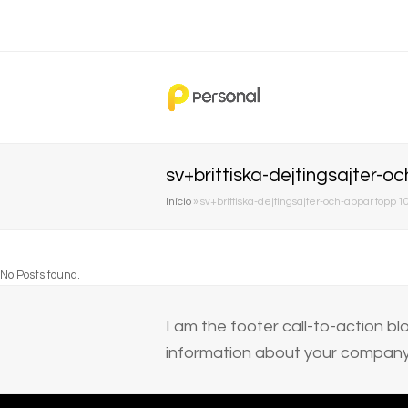
sv+brittiska-dejtingsajter-
Início
»
sv+brittiska-dejtingsajter-och-appar topp 
No Posts found.
I am the footer call-to-action 
information about your company 