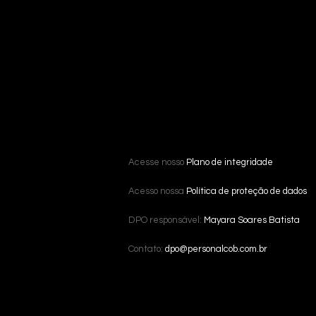
Acesse nosso
Plano de integridade
Acesso nossa
Política de proteção de dados
DPO responsável:
Mayara Soares Batista
Contato:
dpo@personalcob.com.br