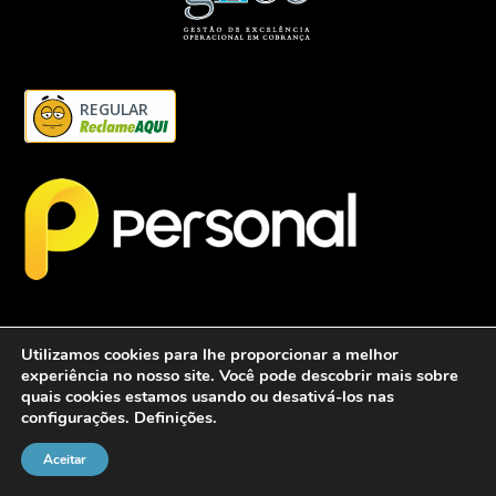
REGULAR
Utilizamos cookies para lhe proporcionar a melhor
experiência no nosso site. Você pode descobrir mais sobre
quais cookies estamos usando ou desativá-los nas
configurações.
Definições
.
2026 - Personalcob - CNPJ: 12.837.042/0001-60- Todos direitos
reservados.
Aceitar