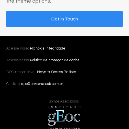
the theme options.
Get In Touch
Acesse nosso
Plano de integridade
Acesso nossa
Política de proteção de dados
DPO responsável:
Mayara Soares Batista
Contato:
dpo@personalcob.com.br
Somos Associados: