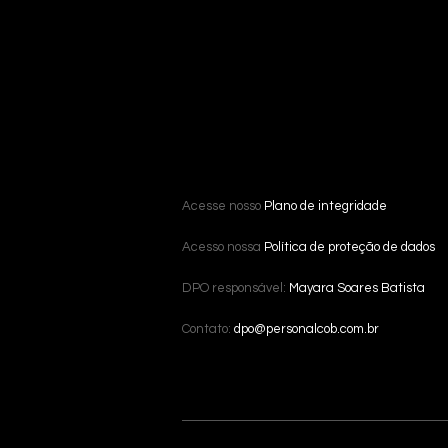
Acesse nosso
Plano de integridade
Acesso nossa
Política de proteção de dados
DPO responsável:
Mayara Soares Batista
Contato:
dpo@personalcob.com.br