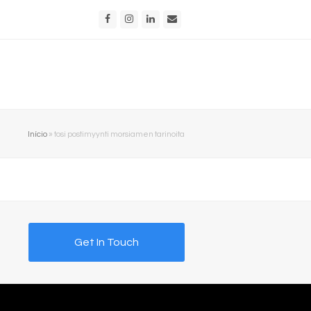
Facebook
Instagram
LinkedIn
Email
Início
»
tosi postimyynti morsiamen tarinoita
Get In Touch