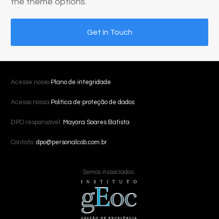
the theme options.
Get In Touch
Acesse nosso
Plano de integridade
Acesso nossa
Política de proteção de dados
DPO responsável:
Mayara Soares Batista
Contato:
dpo@personalcob.com.br
Somos Associados: