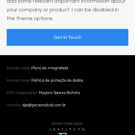
add some relevant/important information about
your company or product. I can be disabled in
the theme options.
Get In Touch
Acesse nosso
Plano de integridade
Acesso nossa
Política de proteção de dados
DPO responsável:
Mayara Soares Batista
Contato:
dpo@personalcob.com.br
Somos Associados: