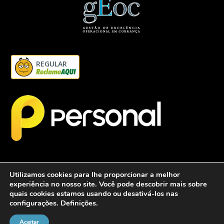
REGULAR
Utilizamos cookies para lhe proporcionar a melhor
experiência no nosso site. Você pode descobrir mais sobre
quais cookies estamos usando ou desativá-los nas
configurações.
Definições
.
2026 - Personalcob - CNPJ: 12.837.042/0001-60- Todos direitos
reservados.
Aceitar