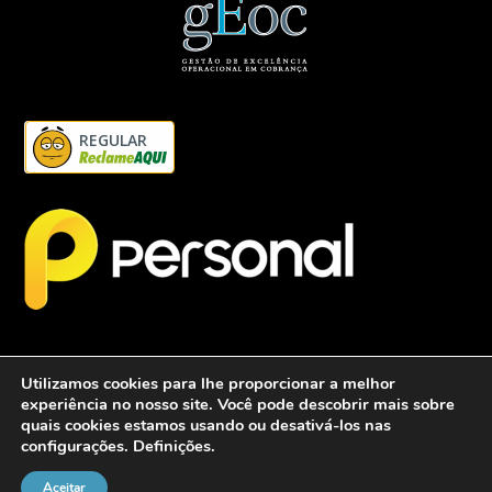
REGULAR
Utilizamos cookies para lhe proporcionar a melhor
experiência no nosso site. Você pode descobrir mais sobre
quais cookies estamos usando ou desativá-los nas
configurações.
Definições
.
2026 - Personalcob - CNPJ: 12.837.042/0001-60- Todos direitos
reservados.
Aceitar