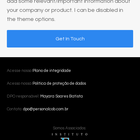
add some relevant/important information about
your company or product. I can be disabled in
the theme options.
Get In Touch
Acesse nosso
Plano de integridade
Acesso nossa
Política de proteção de dados
DPO responsável:
Mayara Soares Batista
Contato:
dpo@personalcob.com.br
Somos Associados: