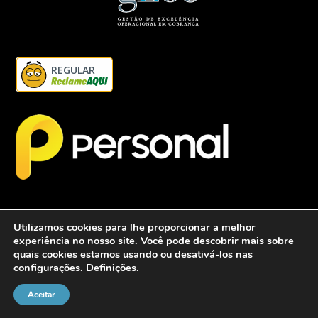
REGULAR
Utilizamos cookies para lhe proporcionar a melhor
experiência no nosso site. Você pode descobrir mais sobre
quais cookies estamos usando ou desativá-los nas
configurações.
Definições
.
2026 - Personalcob - CNPJ: 12.837.042/0001-60- Todos direitos
reservados.
Aceitar