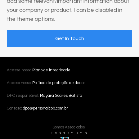
add some relevant/important information about
your company or product. I can be disabled in
the theme options.
Get In Touch
Acesse nosso
Plano de integridade
Acesso nossa
Política de proteção de dados
DPO responsável:
Mayara Soares Batista
Contato:
dpo@personalcob.com.br
Somos Associados: