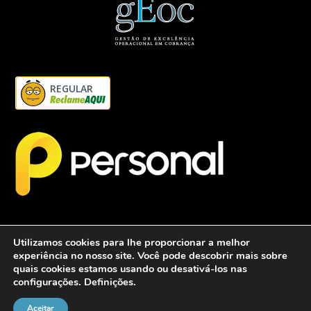
REGULAR
Utilizamos cookies para lhe proporcionar a melhor
experiência no nosso site. Você pode descobrir mais sobre
quais cookies estamos usando ou desativá-los nas
configurações.
Definições
.
2026 - Personalcob - CNPJ: 12.837.042/0001-60- Todos direitos
reservados.
Aceitar